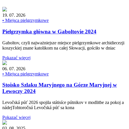
19. 07. 2026
• Miejsca pielgrzymkowe
Pielgrzymka główna w Gaboltovie 2024
Gaboltov, czyli najważniejsze miejsce pielgrzymkowe archidiecezji
koszyckiej znane katolikom na całej Słowacji, gościło w dniac
Pokazać więcej
06. 07. 2026
• Miejsca pielgrzymkowe
Stoisko Szlaku Maryjnego na Górze Maryjnej w
Lewoczy 2024
Levočská púť 2026 spojila státisíce pútnikov v modlitbe za pokoj a
nádejTohtoročná Levočská púť sa kona
Pokazać więcej
03. 08. 2025