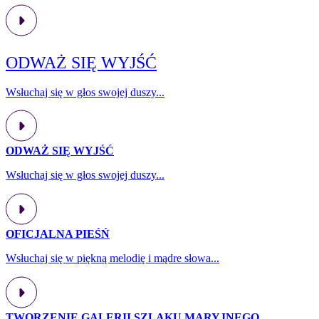
ODWAŻ SIĘ WYJŚĆ
Wsłuchaj się w głos swojej duszy...
ODWAŻ SIĘ WYJŚĆ
Wsłuchaj się w głos swojej duszy...
OFICJALNA PIEŚŃ
Wsłuchaj się w piękną melodię i mądre słowa...
TWORZENIE GALERII SZLAKU MARYJNEGO