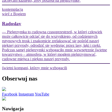
zachęcam każdego, żeby poszedł na pielgrzymkę.
kontemplacja
więź z Bogiem
Radoslav
— Pielgrzymka to cudowna czasoprzestrzeń, w której człowiek
może całkowicie odciąć się do wszystkiego, od codziennych
rutynowych trosk i znakomicie zrelaksować się pośród naszej
pięknej przyrody, odrodzić się wędrując przez lasy, łąki i rzeki.
Podczas samej pielgrzymki wzbogaciło mnie wewnętrznie świetne
towarzystwo – atmosfera, w której mogłem pielgrzymować,
cudowne miejsca i piękno naszej przyrody.
świetni kompani, którzy mnie wzbogacili
Obserwuj nas
Facebook
Instagram
YouTube
Nawigacja