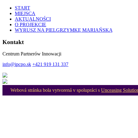
START
MIEJSCA
AKTUALNOŚCI
O PROJEKCIE
WYRUSZ NA PIELGRZYMKĘ MARIAŃSKĄ
Kontakt
Centrum Partnerów Innowacji
info@ipcpo.sk
+421 919 131 337
Webová stránka bola vytvorená v spolupráci s
Unceasing Solutio
Scroll
Up