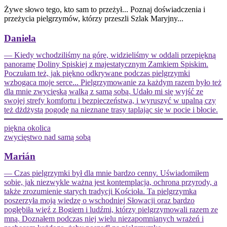
Żywe słowo tego, kto sam to przeżył... Poznaj doświadczenia i
przeżycia pielgrzymów, którzy przeszli Szlak Maryjny...
Daniela
— Kiedy wchodziliśmy na górę, widzieliśmy w oddali przepiękną
panoramę Doliny Spiskiej z majestatycznym Zamkiem Spiskim.
Poczułam też, jak piękno odkrywane podczas pielgrzymki
wzbogaca moje serce... Pielgrzymowanie za każdym razem było też
dla mnie zwycięską walką z samą sobą. Udało mi się wyjść ze
swojej strefy komfortu i bezpieczeństwa, i wyruszyć w upalną czy
też dżdżystą pogodę na nieznane trasy taplając się w pocie i błocie.
piękna okolica
zwycięstwo nad samą sobą
Marián
— Czas pielgrzymki był dla mnie bardzo cenny. Uświadomiłem
sobie, jak niezwykle ważna jest kontemplacja, ochrona przyrody, a
także zrozumienie starych tradycji Kościoła. Ta pielgrzymka
poszerzyła moją wiedzę o wschodniej Słowacji oraz bardzo
pogłębiła więź z Bogiem i ludźmi, którzy pielgrzymowali razem ze
mną. Doznałem podczas niej wielu niezapomnianych wrażeń i