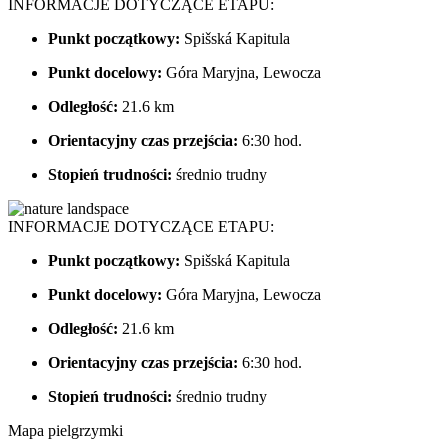
INFORMACJE DOTYCZĄCE ETAPU:
Punkt początkowy:
Spišská Kapitula
Punkt docelowy:
Góra Maryjna, Lewocza
Odległość:
21.6 km
Orientacyjny czas przejścia:
6:30 hod.
Stopień trudności:
średnio trudny
INFORMACJE DOTYCZĄCE ETAPU:
Punkt początkowy:
Spišská Kapitula
Punkt docelowy:
Góra Maryjna, Lewocza
Odległość:
21.6 km
Orientacyjny czas przejścia:
6:30 hod.
Stopień trudności:
średnio trudny
Mapa pielgrzymki