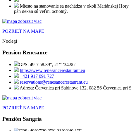
Miesto na stanovanie sa nachádza v okolí Mariánskej Hory. 
pán dekan sú veľmi ochotný.
POZRIEŤ NA MAPE
Noclegi
Pension Renesance
GPS: 49°7'58.89", 21°1'34.96"
https://www.renesancerestaurant.eu
+421 917 091 727
reservations@renesancerestaurant.eu
Adresa: Červenica pri Sabinove 132, 082 56 Červenica pri 
POZRIEŤ NA MAPE
Penzión Sangria
GPS: 49°07'29.3"N 21°02'40.1"E