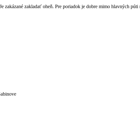
Je zakázané zakladať oheň. Pre poriadok je dobre mimo hlavných púti n
Sabinove