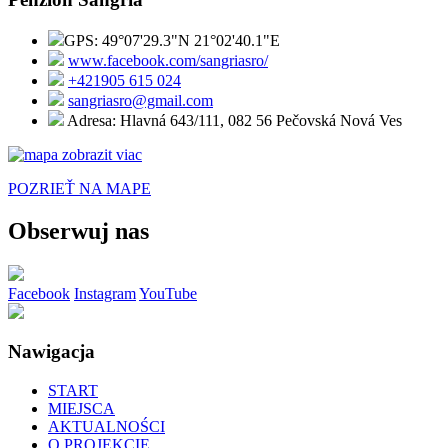
GPS: 49°07'29.3"N 21°02'40.1"E
www.facebook.com/sangriasro/
+421905 615 024
sangriasro@gmail.com
Adresa: Hlavná 643/111, 082 56 Pečovská Nová Ves
POZRIEŤ NA MAPE
Obserwuj nas
Facebook
Instagram
YouTube
Nawigacja
START
MIEJSCA
AKTUALNOŚCI
O PROJEKCIE