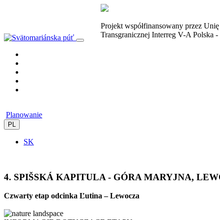
Projekt współfinansowany przez Uni
Transgranicznej Interreg V-A Polska 
Planowanie
PL
SK
4. SPIŠSKÁ KAPITULA - GÓRA MARYJNA, LE
Czwarty etap odcinka Ľutina – Lewocza