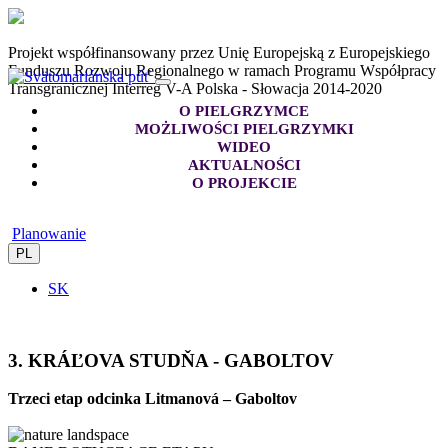
Projekt współfinansowany przez Unię Europejską z Europejskiego
Funduszu Rozwoju Regionalnego w ramach Programu Współpracy
Transgranicznej Interreg V-A Polska - Słowacja 2014-2020
O PIELGRZYMCE
MOŻLIWOŚCI PIELGRZYMKI
WIDEO
AKTUALNOŚCI
O PROJEKCIE
Planowanie
PL
SK
3. KRÁĽOVA STUDŇA - GABOLTOV
Trzeci etap odcinka Litmanová – Gaboltov