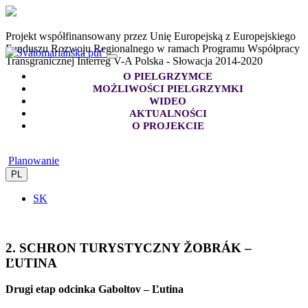
Projekt współfinansowany przez Unię Europejską z Europejskiego
Funduszu Rozwoju Regionalnego w ramach Programu Współpracy
Transgranicznej Interreg V-A Polska - Słowacja 2014-2020
O PIELGRZYMCE
MOŻLIWOŚCI PIELGRZYMKI
WIDEO
AKTUALNOŚCI
O PROJEKCIE
Planowanie
PL
SK
2. SCHRON TURYSTYCZNY ŽOBRÁK –
ĽUTINA
Drugi etap odcinka Gaboltov – Ľutina