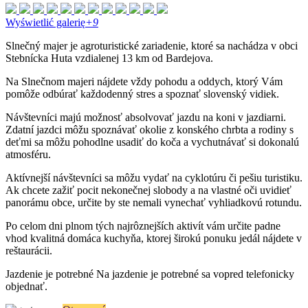
Wyświetlić galerię
+9
Slnečný majer je agroturistické zariadenie, ktoré sa nachádza v obci
Stebnícka Huta vzdialenej 13 km od Bardejova.
Na Slnečnom majeri nájdete vždy pohodu a oddych, ktorý Vám
pomôže odbúrať každodenný stres a spoznať slovenský vidiek.
Návštevníci majú možnosť absolvovať jazdu na koni v jazdiarni.
Zdatní jazdci môžu spoznávať okolie z konského chrbta a rodiny s
deťmi sa môžu pohodlne usadiť do koča a vychutnávať si dokonalú
atmosféru.
Aktívnejší návštevníci sa môžu vydať na cyklotúru či pešiu turistiku.
Ak chcete zažiť pocit nekonečnej slobody a na vlastné oči uvidieť
panorámu obce, určite by ste nemali vynechať vyhliadkovú rotundu.
Po celom dni plnom tých najrôznejších aktivít vám určite padne
vhod kvalitná domáca kuchyňa, ktorej širokú ponuku jedál nájdete v
reštaurácii.
Jazdenie je potrebné Na jazdenie je potrebné sa vopred telefonicky
objednať.