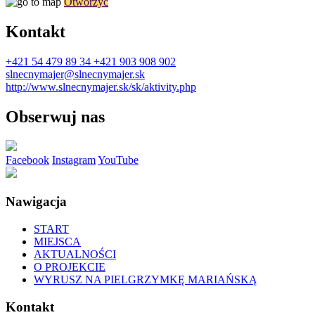
Otworzyć
Kontakt
+421 54 479 89 34
+421 903 908 902
slnecnymajer@slnecnymajer.sk
http://www.slnecnymajer.sk/sk/aktivity.php
Obserwuj nas
Facebook
Instagram
YouTube
Nawigacja
START
MIEJSCA
AKTUALNOŚCI
O PROJEKCIE
WYRUSZ NA PIELGRZYMKĘ MARIAŃSKĄ
Kontakt