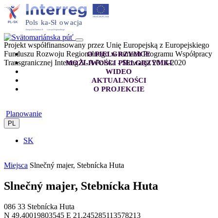
Projekt współfinansowany przez Unię Europejską z Europejskiego
Funduszu Rozwoju Regionalnego w ramach Programu Współpracy
O PIELGRZYMCE
Transgranicznej Interreg V-A Polska - Słowacja 2014-2020
MOŻLIWOŚCI PIELGRZYMKI
WIDEO
AKTUALNOŚCI
O PROJEKCIE
Planowanie
PL
SK
Miejsca
Slnečný majer, Stebnícka Huta
Slnečný majer, Stebnícka Huta
086 33 Stebnícka Huta
N 49.40019803545 E 21.245285113578213