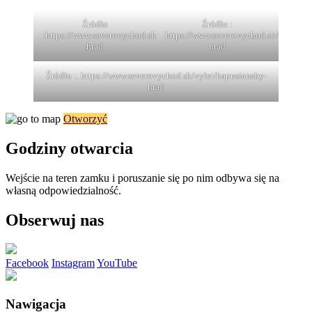
Źródło
Źródło :
:https://www.severovychod.sk/vylet/kapusiansky-
https://www.severovychod.sk/vylet/ka
hrad
hrad
Źródło :. https://www.severovychod.sk/vylet/kapusiansky-
hrad
Otworzyć
Godziny otwarcia
Wejście na teren zamku i poruszanie się po nim odbywa się na
własną odpowiedzialność.
Obserwuj nas
Facebook
Instagram
YouTube
Nawigacja