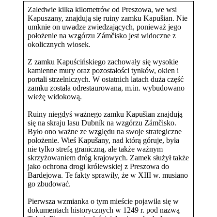
Zaledwie kilka kilometrów od Preszowa, we wsi
Kapuszany, znajdują się ruiny zamku Kapušian. Nie
umknie on uwadze zwiedzających, ponieważ jego
położenie na wzgórzu Zámčisko jest widoczne z
okolicznych wiosek.
Z zamku Kapuścińskiego zachowały się wysokie
kamienne mury oraz pozostałości tynków, okien i
portali strzelniczych. W ostatnich latach duża część
zamku została odrestaurowana, m.in. wybudowano
wieżę widokową.
Ruiny niegdyś ważnego zamku Kapušian znajdują
się na skraju lasu Dubník na wzgórzu Zámčisko.
Było ono ważne ze względu na swoje strategiczne
położenie. Wieś Kapušany, nad którą góruje, była
nie tylko strefą graniczną, ale także ważnym
skrzyżowaniem dróg krajowych. Zamek służył także
jako ochrona drogi królewskiej z Preszowa do
Bardejowa. Te fakty sprawiły, że w XIII w. musiano
go zbudować.
Pierwsza wzmianka o tym mieście pojawiła się w
dokumentach historycznych w 1249 r. pod nazwą