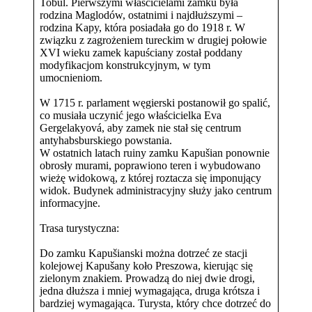
Tobul. Pierwszymi właścicielami zamku była
rodzina Maglodów, ostatnimi i najdłuższymi –
rodzina Kapy, która posiadała go do 1918 r. W
związku z zagrożeniem tureckim w drugiej połowie
XVI wieku zamek kapuściany został poddany
modyfikacjom konstrukcyjnym, w tym
umocnieniom.
W 1715 r. parlament węgierski postanowił go spalić,
co musiała uczynić jego właścicielka Eva
Gergelakyová, aby zamek nie stał się centrum
antyhabsburskiego powstania.
W ostatnich latach ruiny zamku Kapušian ponownie
obrosły murami, poprawiono teren i wybudowano
wieżę widokową, z której roztacza się imponujący
widok. Budynek administracyjny służy jako centrum
informacyjne.
Trasa turystyczna:
Do zamku Kapušianski można dotrzeć ze stacji
kolejowej Kapušany koło Preszowa, kierując się
zielonym znakiem. Prowadzą do niej dwie drogi,
jedna dłuższa i mniej wymagająca, druga krótsza i
bardziej wymagająca. Turysta, który chce dotrzeć do