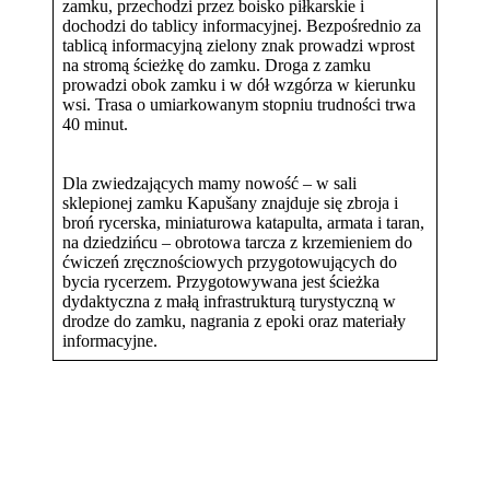
zamku, przechodzi przez boisko piłkarskie i
dochodzi do tablicy informacyjnej. Bezpośrednio za
tablicą informacyjną zielony znak prowadzi wprost
na stromą ścieżkę do zamku. Droga z zamku
prowadzi obok zamku i w dół wzgórza w kierunku
wsi. Trasa o umiarkowanym stopniu trudności trwa
40 minut.
Dla zwiedzających mamy nowość – w sali
sklepionej zamku Kapušany znajduje się zbroja i
broń rycerska, miniaturowa katapulta, armata i taran,
na dziedzińcu – obrotowa tarcza z krzemieniem do
ćwiczeń zręcznościowych przygotowujących do
bycia rycerzem. Przygotowywana jest ścieżka
dydaktyczna z małą infrastrukturą turystyczną w
drodze do zamku, nagrania z epoki oraz materiały
informacyjne.