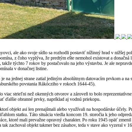
ovci, ale ako svoje sídlo sa rozhodli postaviť nížinný hrad v nižšej po
mína, z čoho vyplýva, že predtým ešte nemohol existovat a donačná lis
takže týchto 7 rokov by postačovalo na jeho výstavbu. Je ale nepravd
ínala v donačnej listine.
 je na jednej strane zatial jediným absolútnym datovacím prvkom a na s
sburského povstania Rákócziho v rokoch 1644-45).
o viac strieľni než okenných otvorov a zároveň to bolo reprezentatív
ť ďalšie obranné prvky, napríklad aj vodnú priekopu.
orí objekt asi len prenajímali alebo využívali na hospodárske účely. Pr
iľahlom statku. Táto situácia viedla koncom 19. storočia k jeho odpre
práce, ktoré mali prevažne opravný charakter. Po roku 1945 opäť zmenil
tak zachoval objekt takmer bez zásahov, teda v stave ako vyzeral v 16.