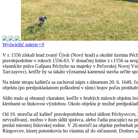
Wyświetlić galerię
+9
V r. 1556 získali hrad zvaný Újvár (Nový hrad) a okolité územia Péchy
pravdepodobne v rokoch 1556-63. V donačnej listine z r.1556 sa nespo
vlastnícke práva Gašpara Péchyho na majetky v Pečovskej Novej Vsi, 
Tarczayovci, keďže by sa takáto významná kamenná stavba určite spom
Na tráme stropu kaštieľa sa zachoval nápis s dátumom 20. 6. 1649, čo
objektu (po predpokladanom poškodení v rámci bojov počas protihab
Sídlo malo aj obranný charakter, keďže v hrubých múroch objektu bol
klenbami so štukovou výzdobou. Okolo objektu je možné predpoklada
Od 19. storočia už kaštieľ pravdepodobne nebol sídlom Péchyovcov, kt
nevyužívaný, možno v ňom sídlil správca, alebo ľudia pracujúci na pr
predal miestnej židovskej rodine. V 20.storočí na objekte prebiehali 
Ringovcov, ktorej potomkovia ho vlastnia až do súčasnosti. Dodnes sa 