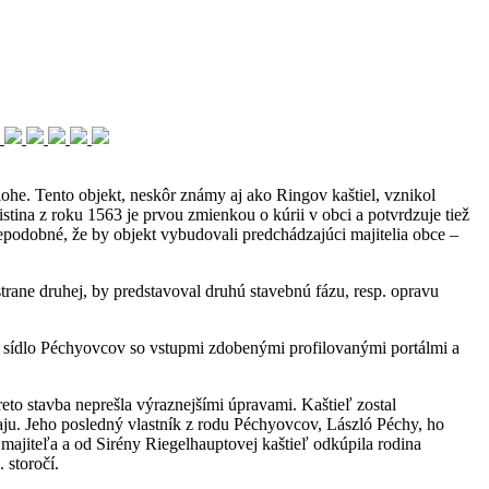
lohe. Tento objekt, neskôr známy aj ako Ringov kaštiel, vznikol
tina z roku 1563 je prvou zmienkou o kúrii v obci a potvrdzuje tiež
epodobné, že by objekt vybudovali predchádzajúci majitelia obce –
trane druhej, by predstavoval druhú stavebnú fázu, resp. opravu
ne sídlo Péchyovcov so vstupmi zdobenými profilovanými portálmi a
eto stavba neprešla výraznejšími úpravami. Kaštieľ zostal
daju. Jeho posledný vlastník z rodu Péchyovcov, László Péchy, ho
 majiteľa a od Sirény Riegelhauptovej kaštieľ odkúpila rodina
 storočí.