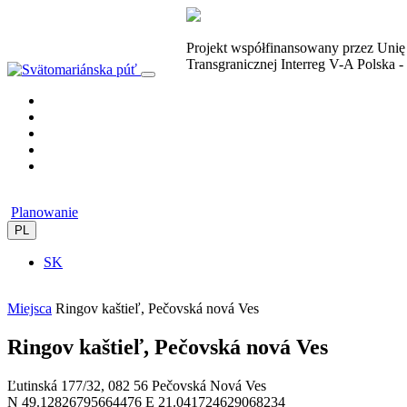
Projekt współfinansowany przez Uni
Transgranicznej Interreg V-A Polska 
Planowanie
PL
SK
Miejsca
Ringov kaštieľ, Pečovská nová Ves
Ringov kaštieľ, Pečovská nová Ves
Ľutinská 177/32, 082 56 Pečovská Nová Ves
N 49.12826795664476 E 21.041724629068234