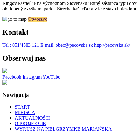
Ringov kaštieľ je na východnom Slovensku jediný zástupca typu obytno
obklopený zvyškami parku. Strecha kaštieľa sa v lete stáva hniezdom
Otworzyć
Kontakt
Tel.: 051/4583 121
E-mail: obec@pecovska.sk
http://pecovska.sk/
Obserwuj nas
Facebook
Instagram
YouTube
Nawigacja
START
MIEJSCA
AKTUALNOŚCI
O PROJEKCIE
WYRUSZ NA PIELGRZYMKĘ MARIAŃSKĄ