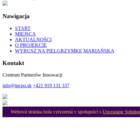
Nawigacja
START
MIEJSCA
AKTUALNOŚCI
O PROJEKCIE
WYRUSZ NA PIELGRZYMKĘ MARIAŃSKĄ
Kontakt
Centrum Partnerów Innowacji
info@ipcpo.sk
+421 919 131 337
Webová stránka bola vytvorená v spolupráci s
Unceasing Solutio
Scroll
Up