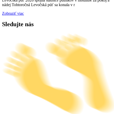
Levočská púť 2026 spojila státisíce pútnikov v modlitbe za pokoj a
nádej Tohtoročná Levočská púť sa konala v r
Zobraziť viac
Sledujte nás