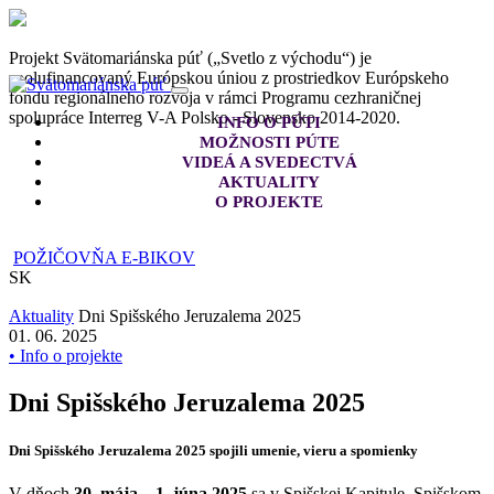
Projekt Svätomariánska púť („Svetlo z východu“) je
spolufinancovaný Európskou úniou z prostriedkov Európskeho
fondu regionálneho rozvoja v rámci Programu cezhraničnej
spolupráce Interreg V-A Polsko - Slovensko 2014-2020.
INFO O PÚTI
MOŽNOSTI PÚTE
VIDEÁ A SVEDECTVÁ
AKTUALITY
O PROJEKTE
POŽIČOVŇA E-BIKOV
SK
Aktuality
Dni Spišského Jeruzalema 2025
01. 06. 2025
• Info o projekte
Dni Spišského Jeruzalema 2025
Dni Spišského Jeruzalema 2025 spojili umenie, vieru a spomienky
V dňoch
30. mája – 1. júna 2025
sa v Spišskej Kapitule, Spišskom