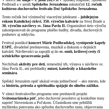
Podhradí a v areáli
Spišského Jeruzalema
uskutočnil
12. ročník
kultúrno-duchovného festivalu Dni Spišského Jeruzalema
.
Tento ročník bol výnimočný viacerými jubileami –
jubilejným
rokom Katolíckej cirkvi
,
350. výročím kalvárie
na Sivej Brade a
30. výročím návštevy sv. Jána Pavla II.
Organizátori tieto výročia
zakomponovali do programu plného hudby, divadla, duchovných
podnetov aj oddychu.
Festival ponúkol
koncert Márie Podhradskej, vystúpenie kapely
ESPÉ
, divadelné predstavenia, muzikál a diskusiu o dejinách
kalvárií. Návštevníci sa zapojili aj do
sv. omší, krížovej cesty či
scénického spracovania pašií
.
Nechýbali
aktivity pre deti
, remeselný trh, výstava o návšteve sv.
Jána Pavla II., ani prehliadky
múzeí, katedrály a kňazského
seminára
.
Spišský Jeruzalem opäť ukázal svoju jedinečnosť – ako miesto, kde
sa
história, príroda a spiritualita spájajú do silného zážitku
.
V rámci festivalového programu sme predstavili projekt
Svätomariánska púť
, jeho duchovné posolstvo aj konkrétne trasy
naprieč Slovenskom a Poľskom. Účastníkom sme priblížili
myšlienku putovania ako spôsobu duchovného rastu, objavovania