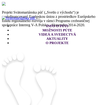
Projekt Svätomariánska púť („Svetlo z východu“) je
spolufinancovaný Európskou úniou z prostriedkov Európskeho
fondu regionálneho rozvoja v rámci Programu cezhraničnej
spolupráce Interreg V-A Polsko - Slovensko 2014-2020.
INFO O PÚTI
MOŽNOSTI PÚTE
VIDEÁ A SVEDECTVÁ
AKTUALITY
O PROJEKTE