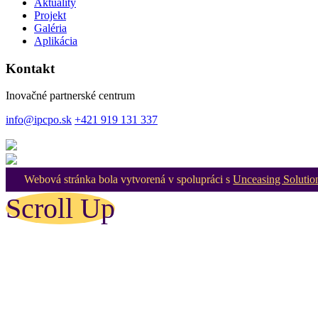
Aktuality
Projekt
Galéria
Aplikácia
Kontakt
Inovačné partnerské centrum
info@ipcpo.sk
+421 919 131 337
Webová stránka bola vytvorená v spolupráci s
Unceasing Solutio
Scroll Up