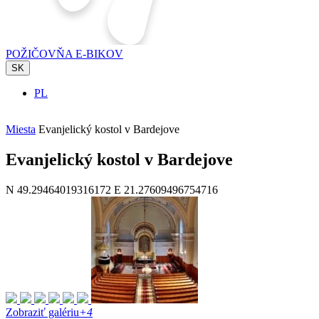
POŽIČOVŇA E-BIKOV
SK
PL
Miesta
Evanjelický kostol v Bardejove
Evanjelický kostol v Bardejove
N 49.29464019316172 E 21.27609496754716
Zobraziť galériu
+4