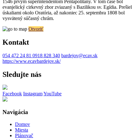
1546 prvým superintendentom Pentapolitany. V tom čase bol
evanjelický cirkevný zbor zviazaný s Bazilikou sv. Egídia. Prešiel
úskaliami okolo Oratória, až nakoniec 25. septembra 1808 bol
vysvätený súčasný chrám.
Otvoriť
Kontakt
054 472 24 81
0918 828 340
bardejov@ecav.sk
https://www.ecavbardejov.sk/
Sledujte nás
Facebook
Instagram
YouTube
Navigácia
Domov
Miesta
Plánovač