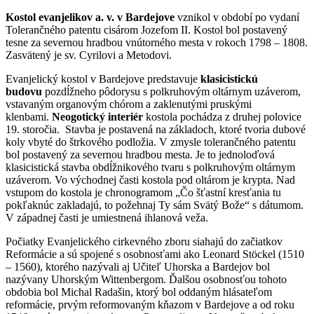
Kostol evanjelikov a. v. v Bardejove
vznikol v období po vydaní
Tolerančného patentu cisárom Jozefom II. Kostol bol postavený
tesne za severnou hradbou vnútorného mesta v rokoch 1798 – 1808.
Zasvätený je sv. Cyrilovi a Metodovi.
Evanjelický kostol v Bardejove predstavuje
klasicistickú
budovu
pozdĺžneho pôdorysu s polkruhovým oltárnym uzáverom,
vstavaným organovým chórom a zaklenutými pruskými
klenbami.
Neogotický interiér
kostola pochádza z druhej polovice
19. storočia. Stavba je postavená na základoch, ktoré tvoria dubové
koly vbyté do štrkového podložia. V zmysle tolerančného patentu
bol postavený za severnou hradbou mesta. Je to jednoloďová
klasicistická stavba obdĺžnikového tvaru s polkruhovým oltárnym
uzáverom. Vo východnej časti kostola pod oltárom je krypta. Nad
vstupom do kostola je chronogramom „Čo šťastní kresťania tu
pokľaknúc zakladajú, to požehnaj Ty sám Svätý Bože“ s dátumom.
V západnej časti je umiestnená ihlanová veža.
Počiatky Evanjelického cirkevného zboru siahajú do začiatkov
Reformácie a sú spojené s osobnosťami ako Leonard Stöckel (1510
– 1560), ktorého nazývali aj Učiteľ Uhorska a Bardejov bol
nazývany Uhorským Wittenbergom. Ďalšou osobnosťou tohoto
obdobia bol Michal Radašin, ktorý bol oddaným hlásateľom
reformácie, prvým reformovaným kňazom v Bardejove a od roku