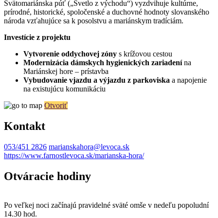
Svätomariánska púť („Svetlo z východu“) vyzdvihuje kultúrne,
prírodné, historické, spoločenské a duchovné hodnoty slovanského
národa vzťahujúce sa k posolstvu a mariánskym tradíciám.
Investície z projektu
Vytvorenie oddychovej zóny
s krížovou cestou
Modernizácia dámskych hygienických zariadení
na
Mariánskej hore – prístavba
Vybudovanie vjazdu a výjazdu z parkoviska
a napojenie
na existujúcu komunikáciu
Otvoriť
Kontakt
053/451 2826
marianskahora@levoca.sk
https://www.farnostlevoca.sk/marianska-hora/
Otváracie hodiny
Po veľkej noci začínajú pravidelné sväté omše v nedeľu popoludní
14.30 hod.