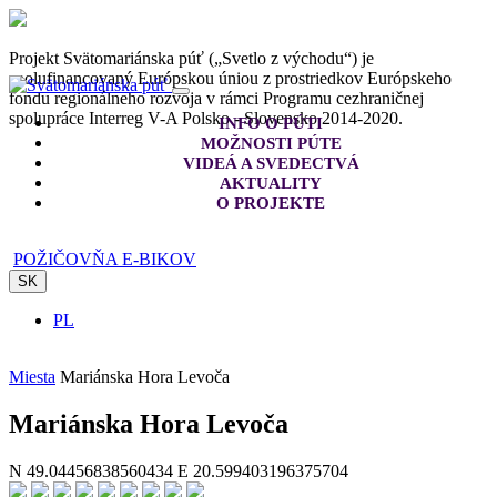
Projekt Svätomariánska púť („Svetlo z východu“) je
spolufinancovaný Európskou úniou z prostriedkov Európskeho
fondu regionálneho rozvoja v rámci Programu cezhraničnej
spolupráce Interreg V-A Polsko - Slovensko 2014-2020.
INFO O PÚTI
MOŽNOSTI PÚTE
VIDEÁ A SVEDECTVÁ
AKTUALITY
O PROJEKTE
POŽIČOVŇA E-BIKOV
SK
PL
Miesta
Mariánska Hora Levoča
Mariánska Hora Levoča
N 49.04456838560434 E 20.599403196375704