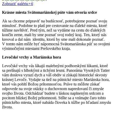
Zobraziť galériu
+6
Krásne miesta Svätomariánskej púte vám otvoria srdce
Ak sa chceme pripraviť na budúcnosť, potrebujeme poznať svoju
minulosť. Podobne to platí pre cestovanie na ďaleké miesta, ktoré
túžime navštíviť. Pred tým, než sa vydáme na cestu do ďalekých
končín zeme, mali by sme poznať svoj rodný kraj. Ten, ktorý nás
kreoval a dal nám identitu, ktorú by sme mali dokonale poznať.
V tomto nám môže byť nápomocná Svätomariánska púť so svojimi
výnimočnými miestami Prešovského kraja.
Levočské vrchy a Mariánska hora
Levočské vrchy vás lákajú malebnými podhorskými lúkami, ktoré
sa prelínajú s hlbokými a tichými lesmi. Panoráma Vysokých Tatier
vám doslova vyrazí dych a váš obdiv si získajú historické skvosty
krásnej Levoče. Vydajte sa tiež na pútnické miesto Mariánska hora,
ktoré vás pohltí Božou prítomnosťou. Práve tu môžete získať
odpovede na svoje otázky o duchovnom napredovaní či zmysle
svojho života. Odchádzať budete s láskou naplneným srdcom a
pocitom blízkej Božej prítomnosti. Stíšte sa a vnímajte čaro tohto
pútnického miesta, ktoré nabáda človeka k túžbe po hľadaní zmyslu
života.