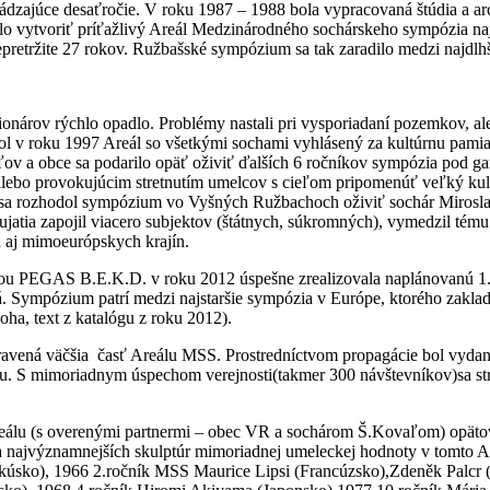
zajúce desaťročie. V roku 1987 – 1988 bola vypracovaná štúdia a arch
olo vytvoriť príťažlivý Areál Medzinárodného sochárskeho sympózia na
pretržite 27 rokov. Ružbašské sympózium sa tak zaradilo medzi najdlh
árov rýchlo opadlo. Problémy nastali pri vysporiadaní pozemkov, ale 
ol v roku 1997 Areál so všetkými sochami vyhlásený za kultúrnu pamia
ov a obce sa podarilo opäť oživiť ďalších 6 ročníkov sympózia pod gar
 alebo provokujúcim stretnutím umelcov s cieľom pripomenúť veľký kul
 sa rozhodol sympózium vo Vyšných Ružbachoch oživiť sochár Miroslav 
jatia zapojil viacero subjektov (štátnych, súkromných), vymedzil tému
h aj mimoeurópskych krajín.
sťou PEGAS B.E.K.D. v roku 2012 úspešne zrealizovala naplánovanú 1
ná. Sympózium patrí medzi najstaršie sympózia v Európe, ktorého zakla
ha, text z katalógu z roku 2012).
ravená väčšia časť Areálu MSS. Prostredníctvom propagácie bol vydan
u. S mimoriadnym úspechom verejnosti(takmer 300 návštevníkov)sa stre
eálu (s overenými partnermi – obec VR a sochárom Š.Kovaľom) opätovn
ia najvýznamnejších skulptúr mimoriadnej umeleckej hodnoty v tomto
sko), 1966 2.ročník MSS Maurice Lipsi (Francúzsko),Zdeněk Palcr (Č