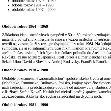
obdobie rokov 1970 – 1980
bdobie rokov 1981 – 1990
obdobie rokov 1997 – 2000
Obdobie rokov 1964 – 1969
Základnou ideou sochárskych sympózií v 50. a 60. rokoch vznikajúcic
materiálu vo vzťahu k miestnej krajine a s víziou následnej integrá
overili na vlastnej koži v tzv. „predsympóziu“ v roku 1964. Nasledu
sympózia, ale aj so zahraničnými účastníkmi Karlom Prantlom z Ra
areálu. Počas nasledujúcich štyroch ročníkov pribudlo do Areálu k
Rakúska, Yasuo Mizui z Japonska, Rolf Jorres a Elmar Daucher zo z
Sekal, Libor David a Slovákov Andrej Rudavsky, František Patočka, 
Obdobie rokov 1970 – 1980
Obdobie poznamenané „normalizáciou“ spoločenského života aj umenia
(Maďarsko, Rumunsko, Bulharsko, Poľsko, krajiny bývalého Sovietske
nadväzujúcich na predchádzajúce obdobie od autorov Juraj Bartusz, 
z Ružbach Štefan Kovaľ. Neskôr bol niekoľkoročný správca kameňolo
zabezpečením. Aktívne ako sochár sa zúčastnil na dvoch z nich.
Obdobie rokov 1981 – 1990