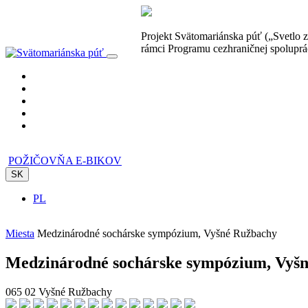
Projekt Svätomariánska púť („Svetlo 
rámci Programu cezhraničnej spoluprá
POŽIČOVŇA E-BIKOV
SK
PL
Miesta
Medzinárodné sochárske sympózium, Vyšné Ružbachy
Medzinárodné sochárske sympózium, Vyš
065 02 Vyšné Ružbachy