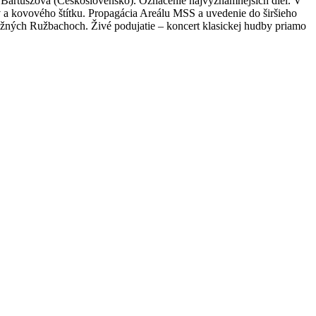
 Bartuszová (Československo). Označenie najvýznamnejších diel. V
v a kovového štítku. Propagácia Areálu MSS a uvedenie do širšieho
ižných Ružbachoch. Živé podujatie – koncert klasickej hudby priamo