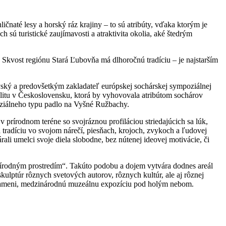
até lesy a horský ráz krajiny – to sú atribúty, vďaka ktorým je
turistické zaujímavosti a atraktivita okolia, aké štedrým
Skvost regiónu Stará Ľubovňa má dlhoročnú tradíciu – je najstarším
davský a predovšetkým zakladateľ európskej sochárskej sympoziálnej
alitu v Československu, ktorá by vyhovovala atribútom sochárov
oziálneho typu padlo na Vyšné Ružbachy.
 prírodnom teréne so svojráznou profiláciou striedajúcich sa lúk,
tradíciu vo svojom nárečí, piesňach, krojoch, zvykoch a ľudovej
rali umelci svoje diela slobodne, bez nútenej ideovej motivácie, či
rírodným prostredím“. Takúto podobu a dojem vytvára dodnes areál
ptúr rôznych svetových autorov, rôznych kultúr, ale aj rôznej
 kameni, medzinárodnú muzeálnu expozíciu pod holým nebom.