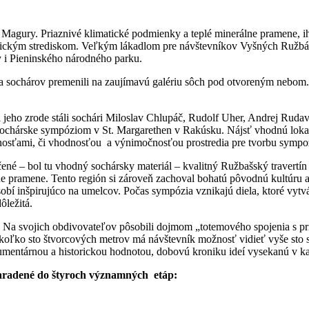
ry. Priaznivé klimatické podmienky a teplé minerálne pramene, ihličn
ým strediskom. Veľkým lákadlom pre návštevníkov Vyšných Ružbách sú 
 i Pieninského národného parku.
a sochárov premenili na zaujímavú galériu sôch pod otvoreným nebom. 
Pri jeho zrode stáli sochári Miloslav Chlupáč, Rudolf Uher, Andrej Ru
lo sochárske sympóziom v St. Margarethen v Rakúsku. Nájsť vhodnú lok
tnosťami, či vhodnosťou a výnimočnosťou prostredia pre tvorbu symp
é – bol tu vhodný sochársky materiál – kvalitný Ružbašský travertín v
 pramene. Tento región si zároveň zachoval bohatú pôvodnú kultúru a 
sobí inšpirujúco na umelcov. Počas sympózia vznikajú diela, ktoré vytvá
ôležitá.
. Na svojich obdivovateľov pôsobili dojmom „totemového spojenia s p
o sto štvorcových metrov má návštevník možnosť vidieť vyše sto skul
umentárnou a historickou hodnotou, dobovú kroniku ideí vysekanú v
zaradené do štyroch významných etáp: