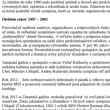
Aj obdobie do roku 1990 malo podobný priebeh a úroveň ako predchád
vytvorených diel, oplotenia a rekonštrukcie areálu lomu. Zámerom b
sa konal posledný ročník sympózia, ktoré sa dovtedy organizovalo ne
Obdobie rokov 1997 – 2003
Porevolučné nadšenie umelcov, organizátorov a zodpovedných funkcion
už zdalo, že ružbašské sympózium natrvalo zapadne do zabudnutia, b
„kultúrnejších“ oblastí Slovenska. S veľkým úsilím a podporou kúpeľ
nostalgickou spomienkou na zašlú slávu predchádzajúcich ročníkov,
slovenského, ale aj európskeho výtvarného umenia. V pol. 90. rokov
inovatívnou formou. Prostredníctvom cezhraničnej spolupráce do podu
starších sochároch z domácej scény prizývať účastníkov z európskyc
Tatranská galéria v spolupráci s obcou Vyšné Ružbachy a spoločno
unikátna kultúrna pamiatka je stále kultúrnou verejnosťou nedocene
Uher, Miloslav Chlupáč, Andrej Rudavský.(história sympózia viď prílo
Rok 2012 : bolo zreštaurovaných dohromady 6 plastík a celkovo up
histórii MSS a postavený rozmerný billboard pred príjazdom do Areál
katalógu.
Rok 2015 sa Tatranská galéria rozhodla pokračovať vo zveľadení Ar
označenie. Diela zakladateľov a účastníkov v 60.tych rokov sympóz
Chlupáč (Československo), 1965 1.ročník MSS Herbert Bauman (Rakú