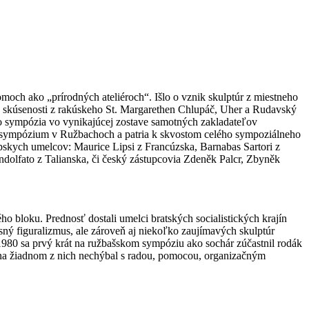
moch ako „prírodných ateliéroch“. Išlo o vznik skulptúr z miestneho
vé skúsenosti z rakúskeho St. Margarethen Chlupáč, Uher a Rudavský
eho sympózia vo vynikajúcej zostave samotných zakladateľov
 sympózium v Ružbachoch a patria k skvostom celého sympoziálneho
skych umelcov: Maurice Lipsi z Francúzska, Barnabas Sartori z
olfato z Talianska, či český zástupcovia Zdeněk Palcr, Zbyněk
bloku. Prednosť dostali umelci bratských socialistických krajín
ný figuralizmus, ale zároveň aj niekoľko zaujímavých skulptúr
1980 sa prvý krát na ružbašskom sympóziu ako sochár zúčastnil rodák
 na žiadnom z nich nechýbal s radou, pomocou, organizačným