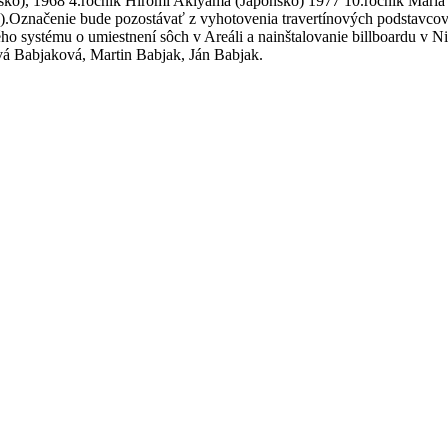
sko), 1968 4.ročník Hiromi Akiyama (Japonsko) 1977 10.ročník Mária
ky).Označenie bude pozostávať z vyhotovenia travertínových podstavco
 systému o umiestnení sôch v Areáli a nainštalovanie billboardu v N
ová Babjaková, Martin Babjak, Ján Babjak.