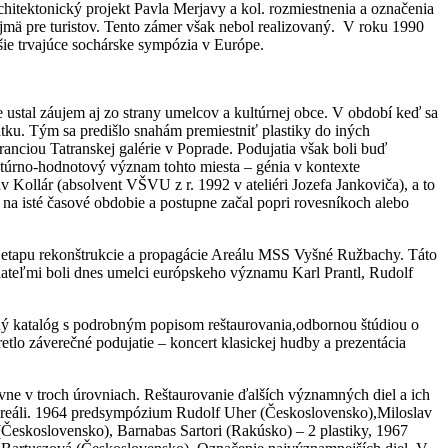
itektonický projekt Pavla Merjavy a kol. rozmiestnenia a označenia
jmä pre turistov. Tento zámer však nebol realizovaný. V roku 1990
šie trvajúce sochárske sympózia v Európe.
ustal záujem aj zo strany umelcov a kultúrnej obce. V období keď sa
tku. Tým sa predišlo snahám premiestniť plastiky do iných
anciou Tatranskej galérie v Poprade. Podujatia však boli buď
túrno-hodnotový význam tohto miesta – génia v kontexte
Kollár (absolvent VŠVU z r. 1992 v ateliéri Jozefa Jankoviča), a to
 na isté časové obdobie a postupne začal popri rovesníkoch alebo
.etapu rekonštrukcie a propagácie Areálu MSS Vyšné Ružbachy. Táto
dateľmi boli dnes umelci európskeho významu Karl Prantl, Rudolf
ý katalóg s podrobným popisom reštaurovania,odbornou štúdiou o
tlo záverečné podujatie – koncert klasickej hudby a prezentácia
e v troch úrovniach. Reštaurovanie ďalších významných diel a ich
 Areáli. 1964 predsympózium Rudolf Uher (Československo),Miloslav
eskoslovensko), Barnabas Sartori (Rakúsko) – 2 plastiky, 1967