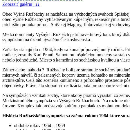
Zobraziť galériu
+11
Obec Vyšné Ružbachy sa nachádza na východných svahoch Spišskej Magu
obec Vyšné Ružbachy vyhľadávaným kúpeľným, rekreačným a turistick
priehrštím ponúka príroda Spišskej Magury, Ľubovnianskej vrchoviny
Medzi dominanty Vyšných Ružbách patrí travertínový lom, ktorý dlát
sympóziom na území bývalého Československa.
Začiatky siahajú do r. 1964, kedy sa konal prípravný, nultý ročník. 
tradície, zosnulý Karl Prantl. Samotnou inšpiráciou umelcov sa sta
nebolo jednoduché. Miesto s kameňmi so sochárskou kvalitou a vlas
Zámer alebo náhoda ? Ružbachy boli pre stretnutie sochárov predurčen
miernych návrší, či zalesnených kopcov územia bohatého na minerálne
architektúre. Celá táto scenéria kultúrneho a prírodného prostredie pô
objednávky. Práve táto slobodná realizácia bola pre sochárov veľmi d
Na sympóziách vznikali sochy, ktoré akoby priamo vyrastali zo zeme
Medzinárodného sympózia vo Vyšných Ružbachoch. Na rozlohe niekoľk
úrovne. Komplex tak predstavuje kultúrnu pamiatku s mohutnou dok
História Ružbašského sympózia sa začína rokom 1964 ktoré sú 
obdobie rokov 1964 – 1969