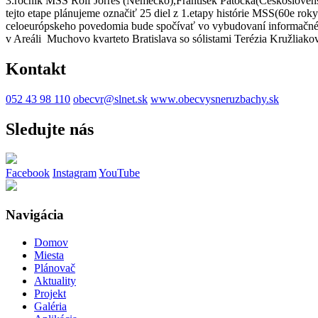
3.ročník MSS Rolf Jorres (Nemecko),František Patočka(Českosloven
tejto etape plánujeme označiť 25 diel z 1.etapy histórie MSS(60e ro
celoeurópskeho povedomia bude spočívať vo vybudovaní informačného
v Areáli Muchovo kvarteto Bratislava so sólistami Terézia Kružliak
Kontakt
052 43 98 110
obecvr@slnet.sk
www.obecvysneruzbachy.sk
Sledujte nás
Facebook
Instagram
YouTube
Navigácia
Domov
Miesta
Plánovač
Aktuality
Projekt
Galéria